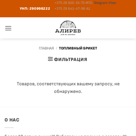
Skip
+375 29 820-55-75
МТС
Telegram
Viber
УНП: 290998222
+375 29 641-47-96
A1
to
content
ГЛАВНАЯ
/
ТОПЛИВНЫЙ БРИКЕТ
ФИЛЬТРАЦИЯ
Товаров, соответствующих вашему запросу, не
обнаружено.
О НАС