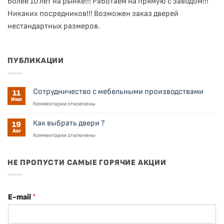
Более 10 лет на рынке!!! Работаем на прямую с заводом!!!
Никаких посредников!!! Возможен заказ дверей
нестандартных размеров.
ПУБЛИКАЦИИ
Сотрудничество с мебельными производствами
11
Июл
к
Комментарии
отключены
записи
Сотрудничество
Как выбрать двери ?
19
с
Авг
к
Комментарии
отключены
мебельными
записи
производствами
Как
выбрать
НЕ ПРОПУСТИ САМЫЕ ГОРЯЧИЕ АКЦИИ
двери
?
E-mail
*