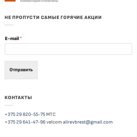
к
Комментарии
отключены
мебельными
записи
производствами
Как
выбрать
НЕ ПРОПУСТИ САМЫЕ ГОРЯЧИЕ АКЦИИ
двери
?
E-mail
*
Отправить
КОНТАКТЫ
+375 29 820-55-75
МТС
+375 29 641-47-96
velcom
alirevbrest@gmail.com