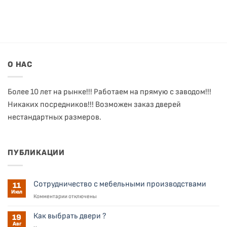
О НАС
Более 10 лет на рынке!!! Работаем на прямую с заводом!!!
Никаких посредников!!! Возможен заказ дверей
нестандартных размеров.
ПУБЛИКАЦИИ
Сотрудничество с мебельными производствами
11
Июл
к
Комментарии
отключены
записи
Сотрудничество
Как выбрать двери ?
19
с
Авг