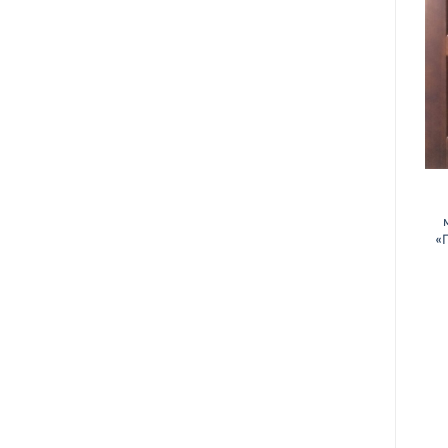
ДВЕРИ
ДВЕРИ
Дверь деревянная
«
Дверь деревянная
межкомнатная
межкомнатная «Волна»
«Фантазия»
430,00
Br
430,00
Br