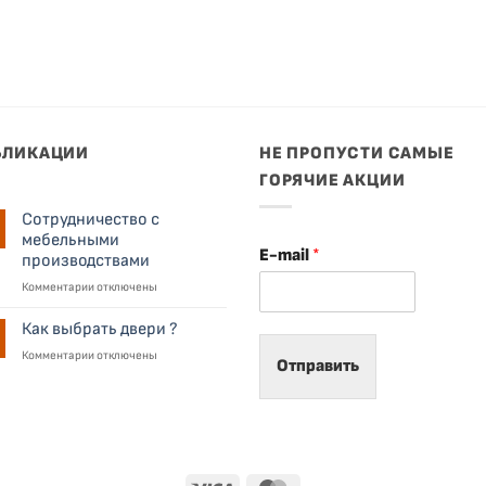
БЛИКАЦИИ
НЕ ПРОПУСТИ САМЫЕ
ГОРЯЧИЕ АКЦИИ
Сотрудничество с
мебельными
E-mail
*
производствами
к
Комментарии
отключены
записи
Сотрудничество
Как выбрать двери ?
с
к
Комментарии
отключены
мебельными
Отправить
записи
производствами
Как
выбрать
двери
?