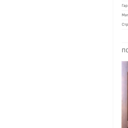
Гар
Мат
Стр
П