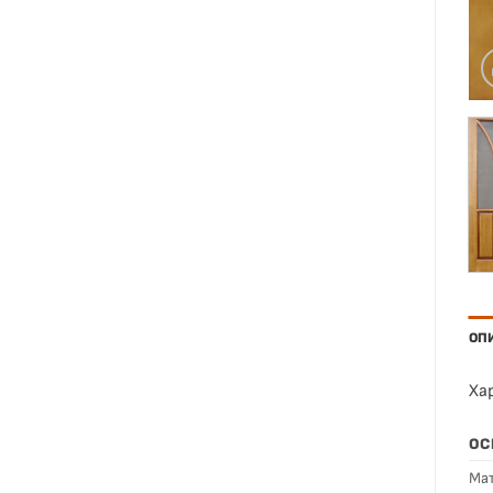
ОП
Ха
ОС
Мат